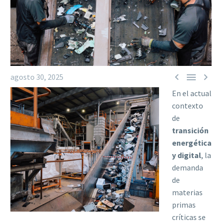



agosto 30, 2025
En el actual
contexto
de
transición
energética
y digital
, la
demanda
de
materias
primas
críticas se